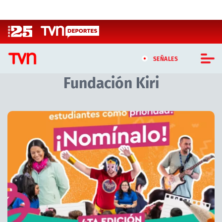
Click acá para ir directamente al contenido
SEÑALES
Fundación Kiri
CASTING MASTERCHEF CHILE
CASTING TVN VERTICAL
Artículos relacionados con Fundación Kiri
TVN VERTICAL
TVN PLAY
PROGRAMAS
TELESERIES