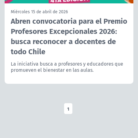
NTV
Miércoles 15 de abril de 2026
Abren convocatoria para el Premio
ACTUALIDAD Y TENDENCIAS
Profesores Excepcionales 2026:
busca reconocer a docentes de
CORPORATIVO Y TRANSPARENCIA
todo Chile
CANAL DE DENUNCIAS
La iniciativa busca a profesores y educadores que
promueven el bienestar en las aulas.
ÁREA DE PROYECTOS
1