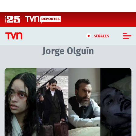
Click acá para ir directamente al contenido
SEÑALES
Jorge Olguín
CASTING MASTERCHEF CHILE
CASTING TVN VERTICAL
Artículos relacionados con Jorge Olguín
TVN VERTICAL
TVN PLAY
PROGRAMAS
TELESERIES