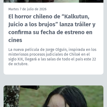
NTV
Martes 7 de julio de 2026
El horror chileno de “Kalkutun,
ACTUALIDAD Y TENDENCIAS
Juicio a los brujos” lanza tráiler y
confirma su fecha de estreno en
CORPORATIVO Y TRANSPARENCIA
cines
CANAL DE DENUNCIAS
La nueva película de Jorge Olguín, inspirada en los
misteriosos procesos judiciales de Chiloé en el
ÁREA DE PROYECTOS
siglo XIX, llegará a las salas de todo el país este 22
de octubre.