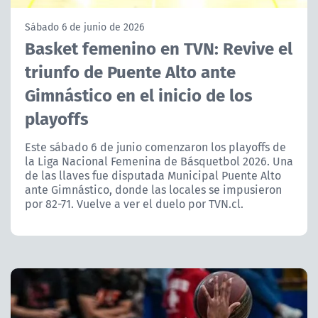
NTV
Sábado 6 de junio de 2026
Basket femenino en TVN: Revive el
ACTUALIDAD Y TENDENCIAS
triunfo de Puente Alto ante
Gimnástico en el inicio de los
CORPORATIVO Y TRANSPARENCIA
playoffs
CANAL DE DENUNCIAS
Este sábado 6 de junio comenzaron los playoffs de
la Liga Nacional Femenina de Básquetbol 2026. Una
ÁREA DE PROYECTOS
de las llaves fue disputada Municipal Puente Alto
ante Gimnástico, donde las locales se impusieron
por 82-71. Vuelve a ver el duelo por TVN.cl.