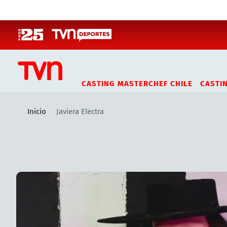
Click acá para ir directamente al contenido
CASTING MASTERCHEF CHILE
CASTI
Inicio
Javiera Electra
Artículos relacionados con Javiera Electra