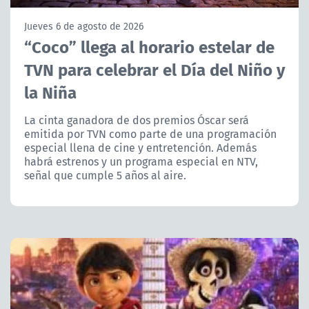
NTV
Jueves 6 de agosto de 2026
“Coco” llega al horario estelar de
ACTUALIDAD Y TENDENCIAS
TVN para celebrar el Día del Niño y
la Niña
CORPORATIVO Y TRANSPARENCIA
La cinta ganadora de dos premios Óscar será
CANAL DE DENUNCIAS
emitida por TVN como parte de una programación
especial llena de cine y entretención. Además
ÁREA DE PROYECTOS
habrá estrenos y un programa especial en NTV,
señal que cumple 5 años al aire.