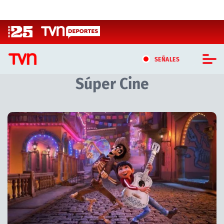
Click acá para ir directamente al contenido
SEÑALES
Súper Cine
CASTING MASTERCHEF CHILE
CASTING TVN VERTICAL
Artículos relacionados con Súper Cine
TVN VERTICAL
TVN PLAY
PROGRAMAS
TELESERIES