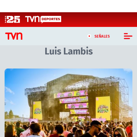
Click acá para ir directamente al contenido
SEÑALES
Luis Lambis
CASTING MASTERCHEF CHILE
CASTING TVN VERTICAL
Artículos relacionados con Luis Lambis
TVN VERTICAL
TVN PLAY
PROGRAMAS
TELESERIES