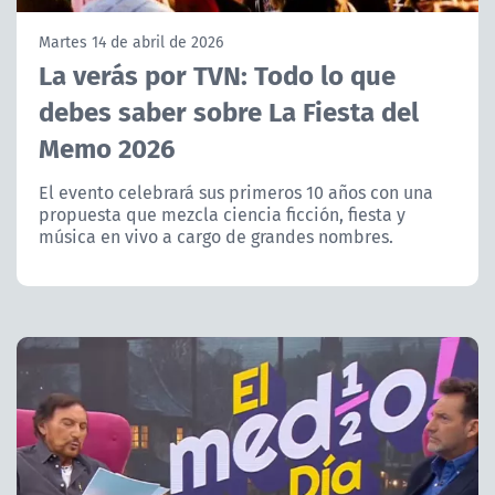
NTV
Martes 14 de abril de 2026
La verás por TVN: Todo lo que
ACTUALIDAD Y TENDENCIAS
debes saber sobre La Fiesta del
Memo 2026
CORPORATIVO Y TRANSPARENCIA
El evento celebrará sus primeros 10 años con una
CANAL DE DENUNCIAS
propuesta que mezcla ciencia ficción, fiesta y
música en vivo a cargo de grandes nombres.
ÁREA DE PROYECTOS