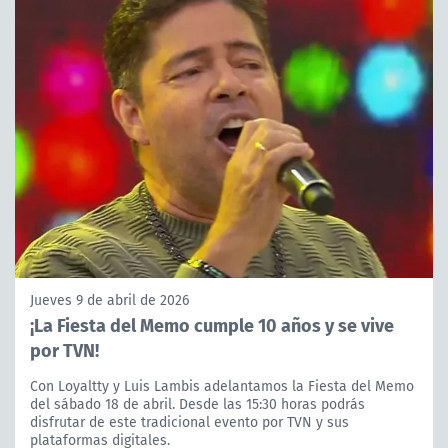
Jueves 9 de abril de 2026
¡La Fiesta del Memo cumple 10 años y se vive
por TVN!
Con Loyaltty y Luis Lambis adelantamos la Fiesta del Memo
del sábado 18 de abril. Desde las 15:30 horas podrás
disfrutar de este tradicional evento por TVN y sus
plataformas digitales.