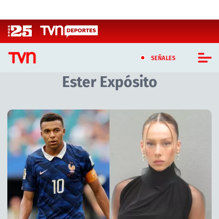
Click acá para ir directamente al contenido
SEÑALES
Ester Expósito
CASTING MASTERCHEF CHILE
CASTING TVN VERTICAL
Artículos relacionados con Ester Expósito
TVN VERTICAL
TVN PLAY
PROGRAMAS
TELESERIES