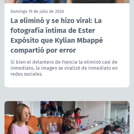
NTV
Domingo 19 de julio de 2026
La eliminó y se hizo viral: La
ACTUALIDAD Y TENDENCIAS
fotografía íntima de Ester
Expósito que Kylian Mbappé
CORPORATIVO Y TRANSPARENCIA
compartió por error
CANAL DE DENUNCIAS
Si bien el delantero de Francia la eliminó casi de
inmediato, la imagen se viralizó de inmediato en
ÁREA DE PROYECTOS
redes sociales.