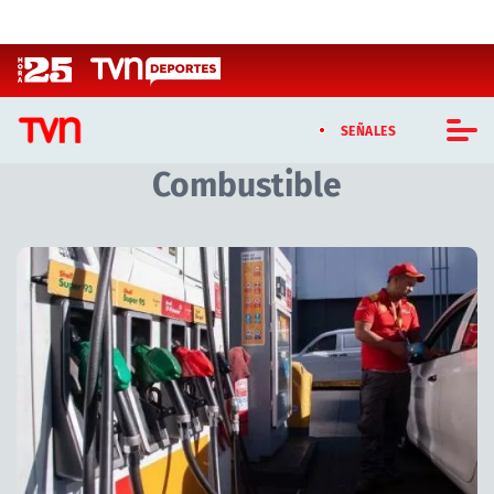
Click acá para ir directamente al contenido
SEÑALES
Combustible
CASTING MASTERCHEF CHILE
CASTING TVN VERTICAL
Artículos relacionados con Combustible
TVN VERTICAL
TVN PLAY
PROGRAMAS
TELESERIES