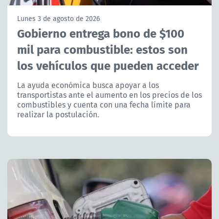
NTV
Lunes 3 de agosto de 2026
Gobierno entrega bono de $100
ACTUALIDAD Y TENDENCIAS
mil para combustible: estos son
los vehículos que pueden acceder
CORPORATIVO Y TRANSPARENCIA
La ayuda económica busca apoyar a los
CANAL DE DENUNCIAS
transportistas ante el aumento en los precios de los
combustibles y cuenta con una fecha límite para
ÁREA DE PROYECTOS
realizar la postulación.