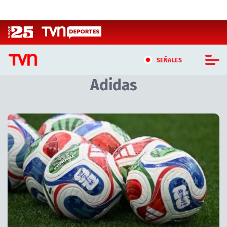
Click acá para ir directamente al contenido
SEÑALES
Adidas
CASTING MASTERCHEF CHILE
CASTING TVN VERTICAL
Artículos relacionados con Adidas
TVN VERTICAL
TVN PLAY
PROGRAMAS
TELESERIES