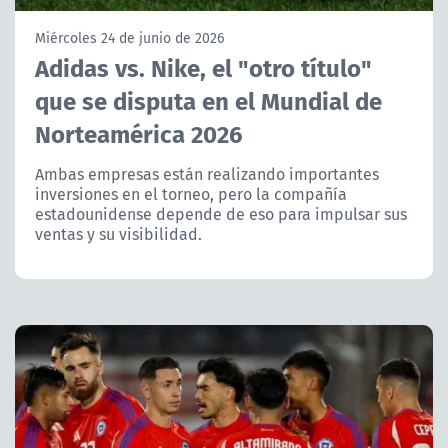
NTV
Miércoles 24 de junio de 2026
Adidas vs. Nike, el "otro título"
ACTUALIDAD Y TENDENCIAS
que se disputa en el Mundial de
Norteamérica 2026
CORPORATIVO Y TRANSPARENCIA
Ambas empresas están realizando importantes
CANAL DE DENUNCIAS
inversiones en el torneo, pero la compañía
estadounidense depende de eso para impulsar sus
ÁREA DE PROYECTOS
ventas y su visibilidad.