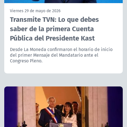
NTV
Viernes 29 de mayo de 2026
Transmite TVN: Lo que debes
ACTUALIDAD Y TENDENCIAS
saber de la primera Cuenta
Pública del Presidente Kast
CORPORATIVO Y TRANSPARENCIA
Desde La Moneda confirmaron el horario de inicio
CANAL DE DENUNCIAS
del primer Mensaje del Mandatario ante el
Congreso Pleno.
ÁREA DE PROYECTOS