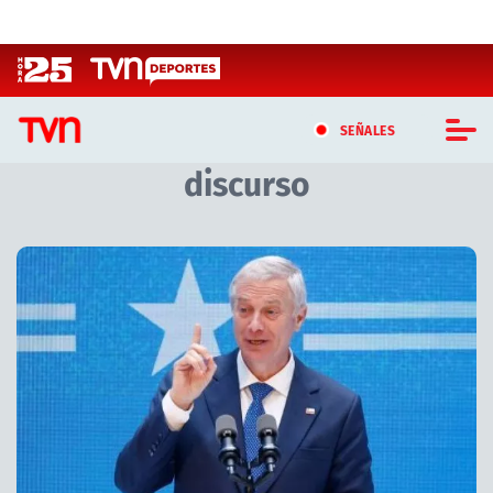
Click acá para ir directamente al contenido
SEÑALES
discurso
CASTING MASTERCHEF CHILE
CASTING TVN VERTICAL
Artículos relacionados con discurso
TVN VERTICAL
TVN PLAY
PROGRAMAS
TELESERIES