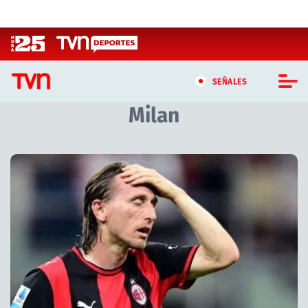
Click acá para ir directamente al contenido
SEÑALES
Milan
CASTING MASTERCHEF CHILE
CASTING TVN VERTICAL
Artículos relacionados con Milan
TVN VERTICAL
TVN PLAY
PROGRAMAS
TELESERIES