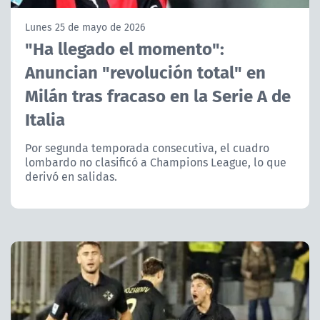
NTV
Lunes 25 de mayo de 2026
"Ha llegado el momento":
ACTUALIDAD Y TENDENCIAS
Anuncian "revolución total" en
Milán tras fracaso en la Serie A de
CORPORATIVO Y TRANSPARENCIA
Italia
CANAL DE DENUNCIAS
Por segunda temporada consecutiva, el cuadro
lombardo no clasificó a Champions League, lo que
ÁREA DE PROYECTOS
derivó en salidas.