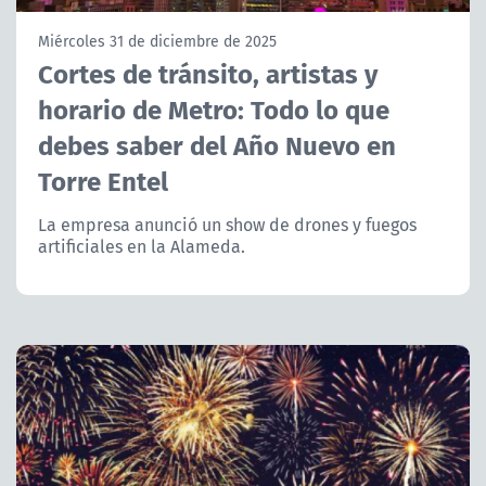
NTV
Miércoles 31 de diciembre de 2025
Cortes de tránsito, artistas y
ACTUALIDAD Y TENDENCIAS
horario de Metro: Todo lo que
debes saber del Año Nuevo en
CORPORATIVO Y TRANSPARENCIA
Torre Entel
CANAL DE DENUNCIAS
La empresa anunció un show de drones y fuegos
artificiales en la Alameda.
ÁREA DE PROYECTOS