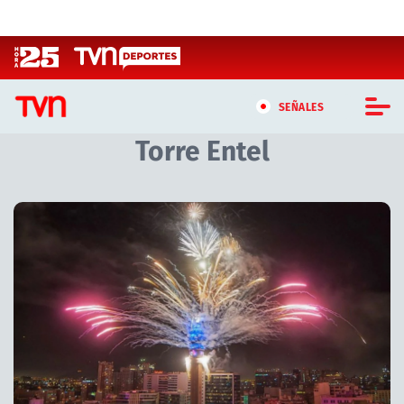
Click acá para ir directamente al contenido
SEÑALES
Torre Entel
CASTING MASTERCHEF CHILE
CASTING TVN VERTICAL
TVN VERTICAL
TVN PLAY
PROGRAMAS
TELESERIES