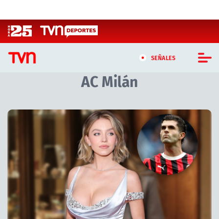
Click acá para ir directamente al contenido
SEÑALES
AC Milán
CASTING MASTERCHEF CHILE
CASTING TVN VERTICAL
TVN VERTICAL
TVN PLAY
PROGRAMAS
TELESERIES