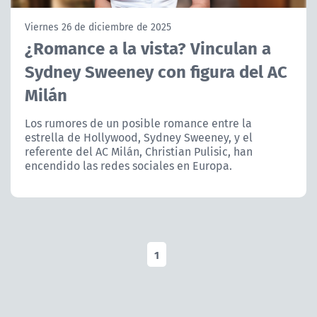
NTV
Viernes 26 de diciembre de 2025
¿Romance a la vista? Vinculan a
ACTUALIDAD Y TENDENCIAS
Sydney Sweeney con figura del AC
Milán
CORPORATIVO Y TRANSPARENCIA
Los rumores de un posible romance entre la
CANAL DE DENUNCIAS
estrella de Hollywood, Sydney Sweeney, y el
referente del AC Milán, Christian Pulisic, han
ÁREA DE PROYECTOS
encendido las redes sociales en Europa.
1