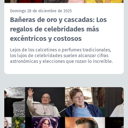
NTV
Domingo 28 de diciembre de 2025
Bañeras de oro y cascadas: Los
ACTUALIDAD Y TENDENCIAS
regalos de celebridades más
excéntricos y costosos
CORPORATIVO Y TRANSPARENCIA
Lejos de los calcetines o perfumes tradicionales,
CANAL DE DENUNCIAS
los lujos de celebridades suelen alcanzar cifras
astronómicas y elecciones que rozan lo increíble.
ÁREA DE PROYECTOS