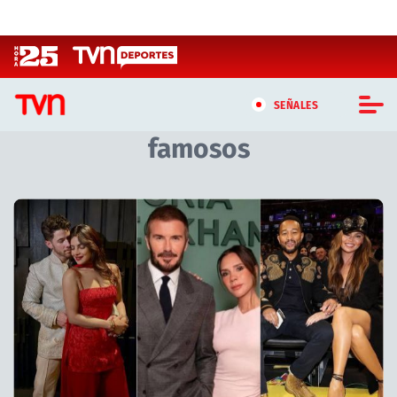
Click acá para ir directamente al contenido
SEÑALES
famosos
CASTING MASTERCHEF CHILE
CASTING TVN VERTICAL
TVN VERTICAL
TVN PLAY
PROGRAMAS
TELESERIES