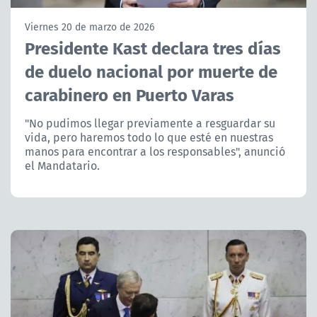
NTV
Viernes 20 de marzo de 2026
Presidente Kast declara tres días
ACTUALIDAD Y TENDENCIAS
de duelo nacional por muerte de
carabinero en Puerto Varas
CORPORATIVO Y TRANSPARENCIA
"No pudimos llegar previamente a resguardar su
CANAL DE DENUNCIAS
vida, pero haremos todo lo que esté en nuestras
manos para encontrar a los responsables", anunció
ÁREA DE PROYECTOS
el Mandatario.