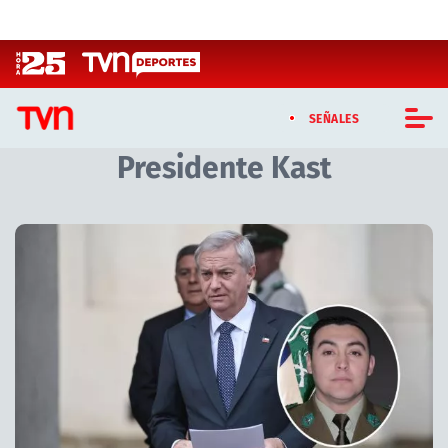
Click acá para ir directamente al contenido
SEÑALES
Presidente Kast
CASTING MASTERCHEF CHILE
CASTING TVN VERTICAL
Artículos relacionados con Presidente Kast
TVN VERTICAL
TVN PLAY
PROGRAMAS
TELESERIES