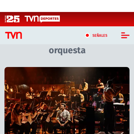
Click acá para ir directamente al contenido
SEÑALES
orquesta
CASTING MASTERCHEF CHILE
CASTING TVN VERTICAL
Artículos relacionados con orquesta
TVN VERTICAL
TVN PLAY
PROGRAMAS
TELESERIES