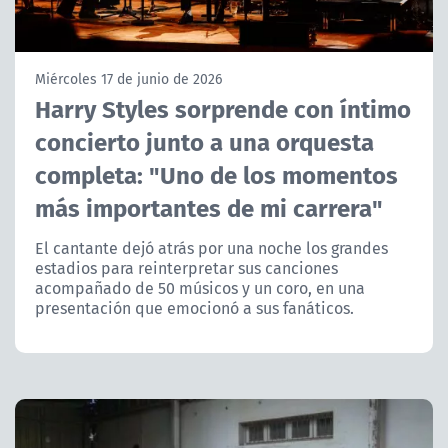
NTV
ACTUALIDAD Y TENDENCIAS
Miércoles 17 de junio de 2026
Harry Styles sorprende con íntimo
concierto junto a una orquesta
CORPORATIVO Y TRANSPARENCIA
completa: "Uno de los momentos
CANAL DE DENUNCIAS
más importantes de mi carrera"
ÁREA DE PROYECTOS
El cantante dejó atrás por una noche los grandes
estadios para reinterpretar sus canciones
acompañado de 50 músicos y un coro, en una
presentación que emocionó a sus fanáticos.