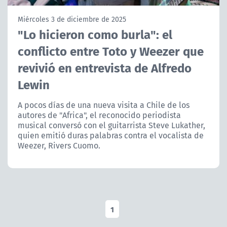
NTV
Miércoles 3 de diciembre de 2025
"Lo hicieron como burla": el
ACTUALIDAD Y TENDENCIAS
conflicto entre Toto y Weezer que
revivió en entrevista de Alfredo
CORPORATIVO Y TRANSPARENCIA
Lewin
CANAL DE DENUNCIAS
A pocos días de una nueva visita a Chile de los
autores de "Africa", el reconocido periodista
ÁREA DE PROYECTOS
musical conversó con el guitarrista Steve Lukather,
quien emitió duras palabras contra el vocalista de
Weezer, Rivers Cuomo.
1