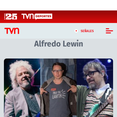
Click acá para ir directamente al contenido
SEÑALES
Alfredo Lewin
CASTING MASTERCHEF CHILE
CASTING TVN VERTICAL
TVN VERTICAL
TVN PLAY
PROGRAMAS
TELESERIES