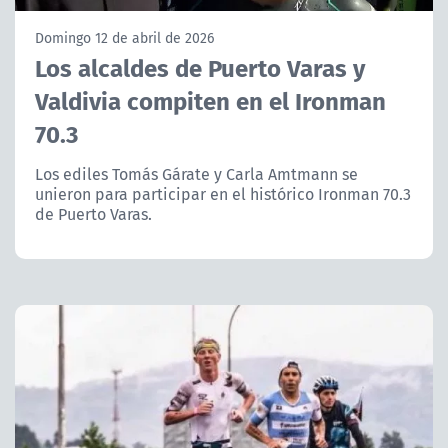
NTV
Domingo 12 de abril de 2026
Los alcaldes de Puerto Varas y
ACTUALIDAD Y TENDENCIAS
Valdivia compiten en el Ironman
70.3
CORPORATIVO Y TRANSPARENCIA
Los ediles Tomás Gárate y Carla Amtmann se
CANAL DE DENUNCIAS
unieron para participar en el histórico Ironman 70.3
de Puerto Varas.
ÁREA DE PROYECTOS