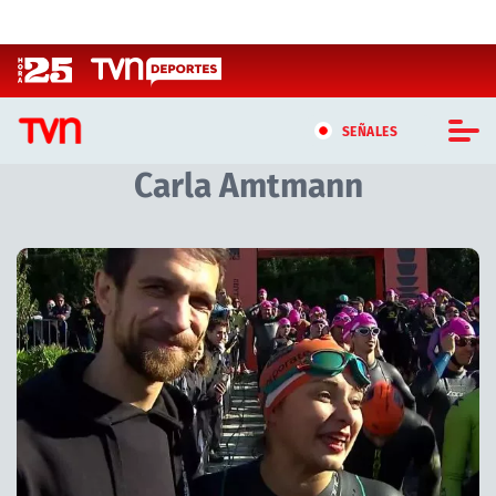
Click acá para ir directamente al contenido
SEÑALES
Carla Amtmann
CASTING MASTERCHEF CHILE
CASTING TVN VERTICAL
Artículos relacionados con Carla Amtmann
TVN VERTICAL
TVN PLAY
PROGRAMAS
TELESERIES