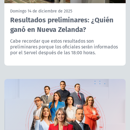
NTV
Domingo 14 de diciembre de 2025
Resultados preliminares: ¿Quién
ACTUALIDAD Y TENDENCIAS
ganó en Nueva Zelanda?
CORPORATIVO Y TRANSPARENCIA
Cabe recordar que estos resultados son
preliminares porque los oficiales serán informados
por el Servel después de las 18:00 horas.
CANAL DE DENUNCIAS
ÁREA DE PROYECTOS