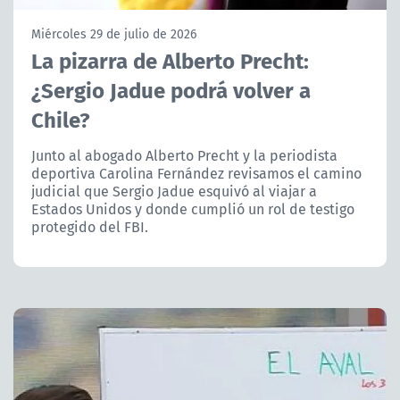
NTV
Miércoles 29 de julio de 2026
La pizarra de Alberto Precht:
ACTUALIDAD Y TENDENCIAS
¿Sergio Jadue podrá volver a
Chile?
CORPORATIVO Y TRANSPARENCIA
Junto al abogado Alberto Precht y la periodista
CANAL DE DENUNCIAS
deportiva Carolina Fernández revisamos el camino
judicial que Sergio Jadue esquivó al viajar a
ÁREA DE PROYECTOS
Estados Unidos y donde cumplió un rol de testigo
protegido del FBI.