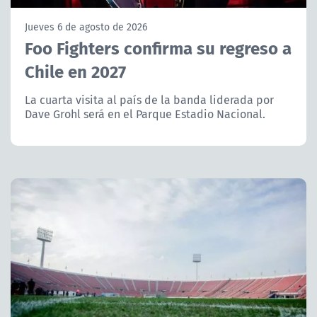
NTV
Jueves 6 de agosto de 2026
Foo Fighters confirma su regreso a
ACTUALIDAD Y TENDENCIAS
Chile en 2027
CORPORATIVO Y TRANSPARENCIA
La cuarta visita al país de la banda liderada por
Dave Grohl será en el Parque Estadio Nacional.
CANAL DE DENUNCIAS
ÁREA DE PROYECTOS