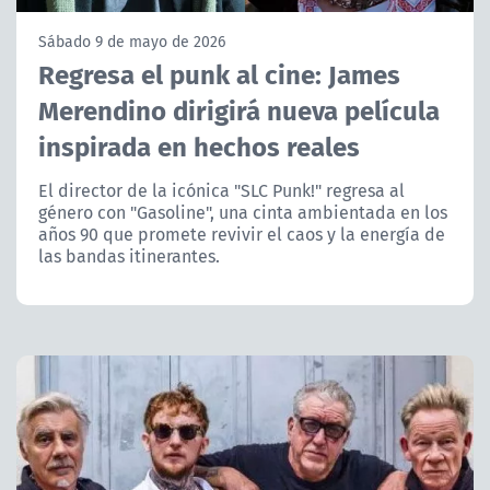
NTV
Sábado 9 de mayo de 2026
Regresa el punk al cine: James
ACTUALIDAD Y TENDENCIAS
Merendino dirigirá nueva película
inspirada en hechos reales
CORPORATIVO Y TRANSPARENCIA
El director de la icónica "SLC Punk!" regresa al
CANAL DE DENUNCIAS
género con "Gasoline", una cinta ambientada en los
años 90 que promete revivir el caos y la energía de
ÁREA DE PROYECTOS
las bandas itinerantes.