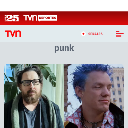
Click acá para ir directamente al contenido
SEÑALES
punk
CASTING MASTERCHEF CHILE
CASTING TVN VERTICAL
Artículos relacionados con punk
TVN VERTICAL
TVN PLAY
PROGRAMAS
TELESERIES