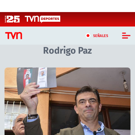
Click acá para ir directamente al contenido
SEÑALES
Rodrigo Paz
CASTING MASTERCHEF CHILE
CASTING TVN VERTICAL
TVN VERTICAL
TVN PLAY
PROGRAMAS
TELESERIES