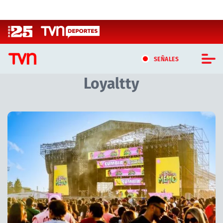
Click acá para ir directamente al contenido
SEÑALES
Loyaltty
CASTING MASTERCHEF CHILE
CASTING TVN VERTICAL
Artículos relacionados con Loyaltty
TVN VERTICAL
TVN PLAY
PROGRAMAS
TELESERIES