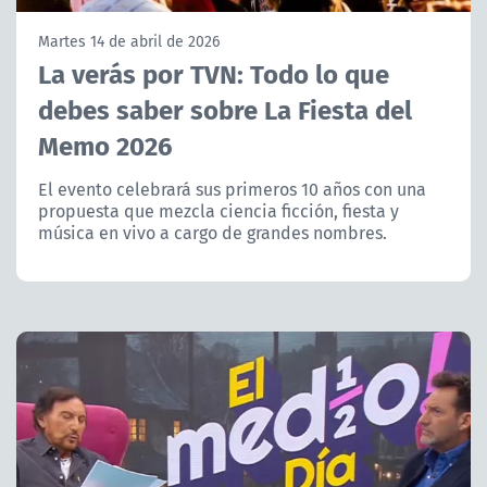
NTV
Martes 14 de abril de 2026
La verás por TVN: Todo lo que
ACTUALIDAD Y TENDENCIAS
debes saber sobre La Fiesta del
Memo 2026
CORPORATIVO Y TRANSPARENCIA
El evento celebrará sus primeros 10 años con una
CANAL DE DENUNCIAS
propuesta que mezcla ciencia ficción, fiesta y
música en vivo a cargo de grandes nombres.
ÁREA DE PROYECTOS