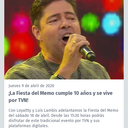
Jueves 9 de abril de 2026
¡La Fiesta del Memo cumple 10 años y se vive
por TVN!
Con Loyaltty y Luis Lambis adelantamos la Fiesta del Memo
del sábado 18 de abril. Desde las 15:30 horas podrás
disfrutar de este tradicional evento por TVN y sus
plataformas digitales.