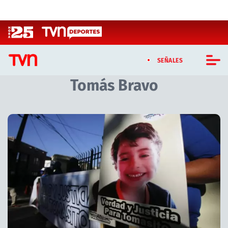
Click acá para ir directamente al contenido
SEÑALES
Tomás Bravo
CASTING MASTERCHEF CHILE
CASTING TVN VERTICAL
Artículos relacionados con Tomás Bravo
TVN VERTICAL
TVN PLAY
PROGRAMAS
TELESERIES