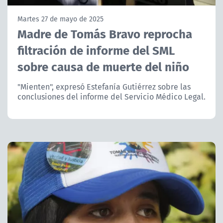
NTV
Martes 27 de mayo de 2025
Madre de Tomás Bravo reprocha
ACTUALIDAD Y TENDENCIAS
filtración de informe del SML
sobre causa de muerte del niño
CORPORATIVO Y TRANSPARENCIA
"Mienten", expresó Estefanía Gutiérrez sobre las
CANAL DE DENUNCIAS
conclusiones del informe del Servicio Médico Legal.
ÁREA DE PROYECTOS