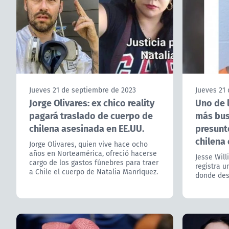
Jueves 21 de septiembre de 2023
Jueves 21
Jorge Olivares: ex chico reality
Uno de 
pagará traslado de cuerpo de
más bus
chilena asesinada en EE.UU.
presunt
chilena 
Jorge Olivares, quien vive hace ocho
años en Norteamérica, ofreció hacerse
Jesse Will
cargo de los gastos fúnebres para traer
registra u
a Chile el cuerpo de Natalia Manríquez.
donde dest