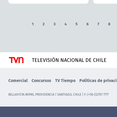
1
2
3
4
5
6
7
8
TELEVISIÓN NACIONAL DE CHILE
Comercial
Concursos
TV Tiempo
Políticas de privac
BELLAVISTA #0990, PROVIDENCIA | SANTIAGO, CHILE | F: (+56-2)2707 7777