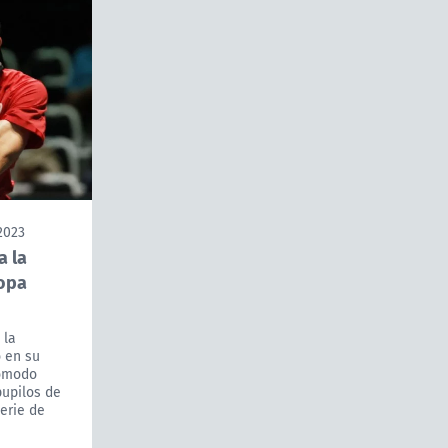
2023
a la
Copa
 la
o en su
cómodo
pupilos de
erie de