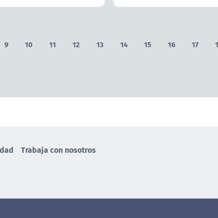
9
10
11
12
13
14
15
16
17
idad
Trabaja con nosotros