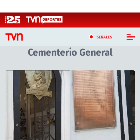
Click acá para ir directamente al contenido
SEÑALES
Cementerio General
CASTING MASTERCHEF CHILE
CASTING TVN VERTICAL
Artículos relacionados con Cementerio General
TVN VERTICAL
TVN PLAY
PROGRAMAS
TELESERIES