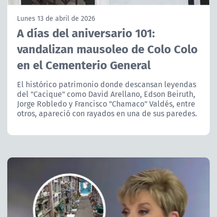
NTV
Lunes 13 de abril de 2026
A días del aniversario 101:
ACTUALIDAD Y TENDENCIAS
vandalizan mausoleo de Colo Colo
en el Cementerio General
CORPORATIVO Y TRANSPARENCIA
El histórico patrimonio donde descansan leyendas
CANAL DE DENUNCIAS
del "Cacique" como David Arellano, Edson Beiruth,
Jorge Robledo y Francisco "Chamaco" Valdés, entre
ÁREA DE PROYECTOS
otros, apareció con rayados en una de sus paredes.