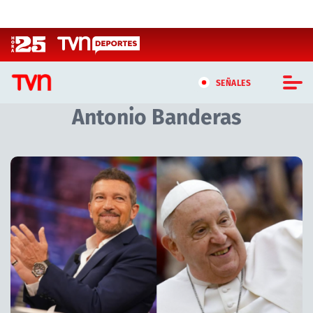
Click acá para ir directamente al contenido
SEÑALES
Antonio Banderas
CASTING MASTERCHEF CHILE
CASTING TVN VERTICAL
TVN VERTICAL
TVN PLAY
PROGRAMAS
TELESERIES