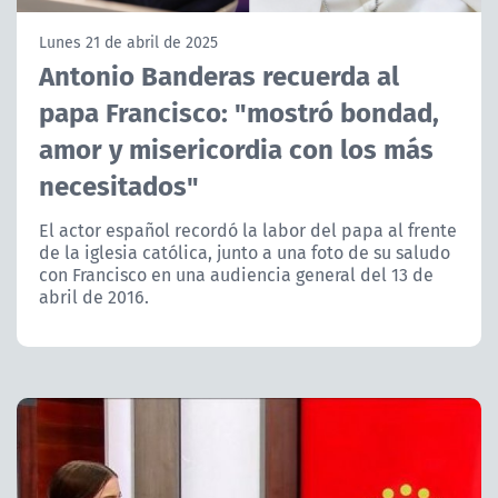
NTV
Lunes 21 de abril de 2025
Antonio Banderas recuerda al
ACTUALIDAD Y TENDENCIAS
papa Francisco: "mostró bondad,
amor y misericordia con los más
CORPORATIVO Y TRANSPARENCIA
necesitados"
CANAL DE DENUNCIAS
El actor español recordó la labor del papa al frente
de la iglesia católica, junto a una foto de su saludo
ÁREA DE PROYECTOS
con Francisco en una audiencia general del 13 de
abril de 2016.