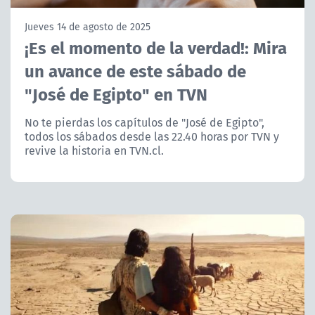
NTV
Jueves 14 de agosto de 2025
¡Es el momento de la verdad!: Mira
ACTUALIDAD Y TENDENCIAS
un avance de este sábado de
"José de Egipto" en TVN
CORPORATIVO Y TRANSPARENCIA
No te pierdas los capítulos de "José de Egipto",
CANAL DE DENUNCIAS
todos los sábados desde las 22.40 horas por TVN y
revive la historia en TVN.cl.
ÁREA DE PROYECTOS