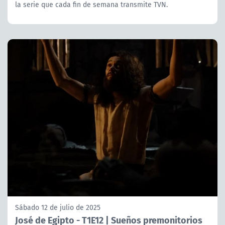
la serie que cada fin de semana transmite TVN.
Sábado 12 de julio de 2025
José de Egipto - T1E12 | Sueños premonitorios