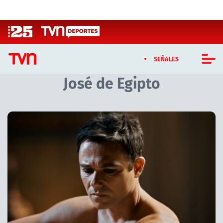
Click acá para ir directamente al contenido
SEÑALES
José de Egipto
CASTING MASTERCHEF CHILE
CASTING TVN VERTICAL
Artículos relacionados con José de Egipto
TVN VERTICAL
TVN PLAY
PROGRAMAS
TELESERIES