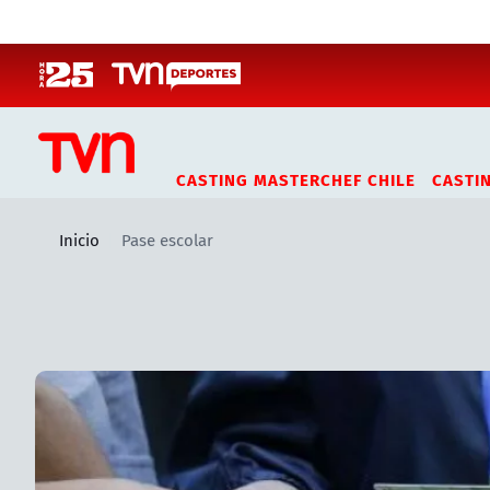
Click acá para ir directamente al contenido
CASTING MASTERCHEF CHILE
CASTI
Inicio
Pase escolar
Artículos relacionados con Pase escolar