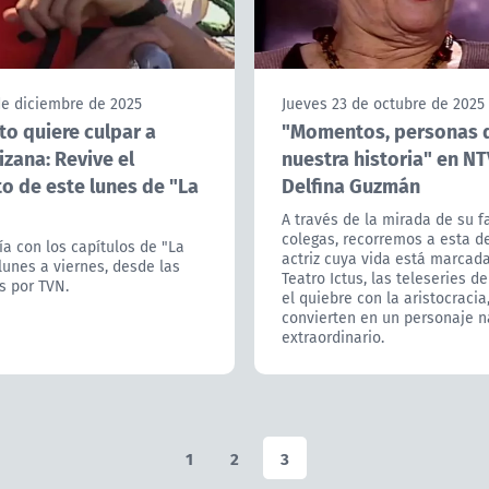
de diciembre de 2025
Jueves 23 de octubre de 2025
o quiere culpar a
"Momentos, personas 
izana: Revive el
nuestra historia" en NT
 de este lunes de "La
Delfina Guzmán
A través de la mirada de su f
colegas, recorremos a esta d
ía con los capítulos de "La
actriz cuya vida está marcada
 lunes a viernes, desde las
Teatro Ictus, las teleseries d
s por TVN.
el quiebre con la aristocracia
convierten en un personaje n
extraordinario.
1
2
3