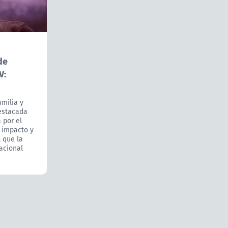
de
V:
amilia y
estacada
 por el
e impacto y
, que la
acional