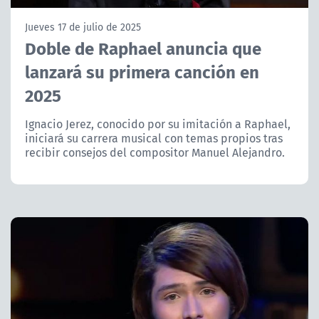
NTV
Jueves 17 de julio de 2025
Doble de Raphael anuncia que
ACTUALIDAD Y TENDENCIAS
lanzará su primera canción en
2025
CORPORATIVO Y TRANSPARENCIA
Ignacio Jerez, conocido por su imitación a Raphael,
CANAL DE DENUNCIAS
iniciará su carrera musical con temas propios tras
recibir consejos del compositor Manuel Alejandro.
ÁREA DE PROYECTOS