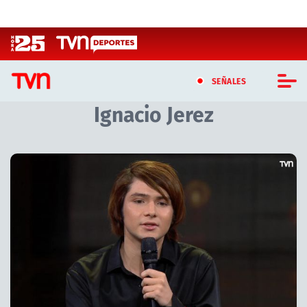
Click acá para ir directamente al contenido
SEÑALES
Ignacio Jerez
CASTING MASTERCHEF CHILE
CASTING TVN VERTICAL
TVN VERTICAL
TVN PLAY
PROGRAMAS
TELESERIES