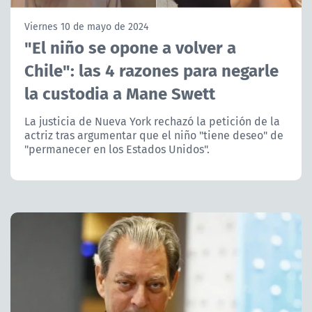
NTV
Viernes 10 de mayo de 2024
"El niño se opone a volver a
ACTUALIDAD Y TENDENCIAS
Chile": las 4 razones para negarle
la custodia a Mane Swett
CORPORATIVO Y TRANSPARENCIA
La justicia de Nueva York rechazó la petición de la
CANAL DE DENUNCIAS
actriz tras argumentar que el niño "tiene deseo" de
"permanecer en los Estados Unidos".
ÁREA DE PROYECTOS