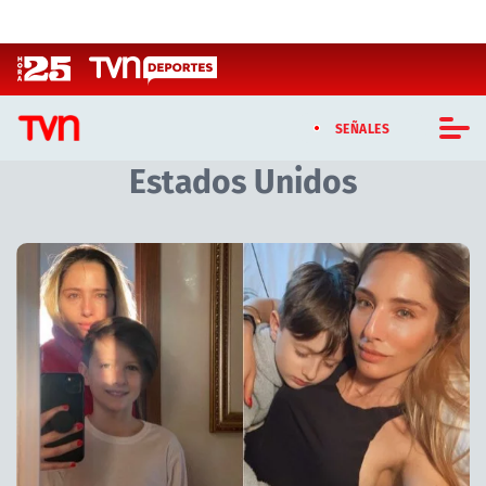
Click acá para ir directamente al contenido
SEÑALES
Estados Unidos
CASTING MASTERCHEF CHILE
CASTING TVN VERTICAL
Artículos relacionados con Estados Unidos
TVN VERTICAL
TVN PLAY
PROGRAMAS
TELESERIES