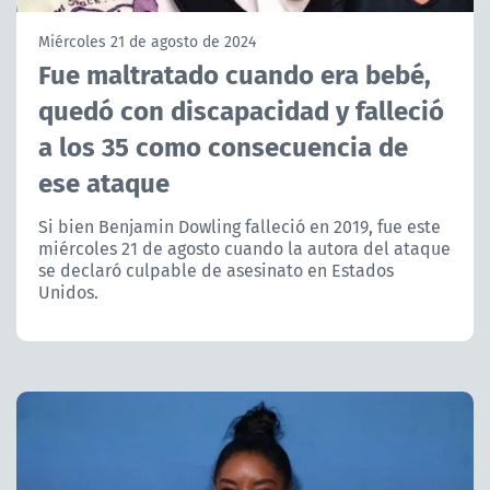
NTV
Miércoles 21 de agosto de 2024
Fue maltratado cuando era bebé,
ACTUALIDAD Y TENDENCIAS
quedó con discapacidad y falleció
a los 35 como consecuencia de
CORPORATIVO Y TRANSPARENCIA
ese ataque
CANAL DE DENUNCIAS
Si bien Benjamin Dowling falleció en 2019, fue este
miércoles 21 de agosto cuando la autora del ataque
ÁREA DE PROYECTOS
se declaró culpable de asesinato en Estados
Unidos.