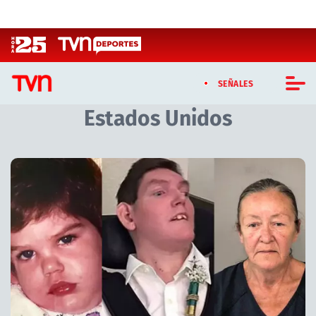
Click acá para ir directamente al contenido
SEÑALES
Estados Unidos
CASTING MASTERCHEF CHILE
CASTING TVN VERTICAL
Artículos relacionados con Estados Unidos
TVN VERTICAL
TVN PLAY
PROGRAMAS
TELESERIES