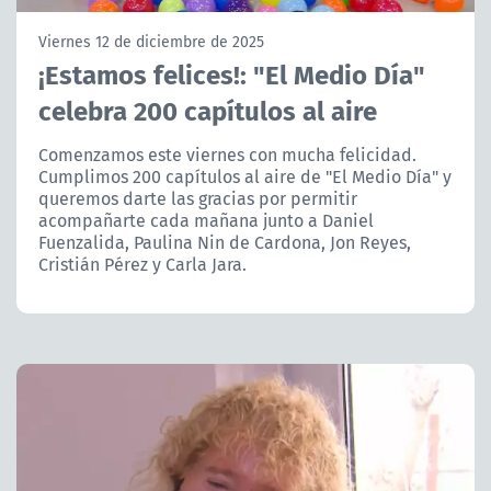
NTV
Viernes 12 de diciembre de 2025
¡Estamos felices!: "El Medio Día"
ACTUALIDAD Y TENDENCIAS
celebra 200 capítulos al aire
CORPORATIVO Y TRANSPARENCIA
Comenzamos este viernes con mucha felicidad.
Cumplimos 200 capítulos al aire de "El Medio Día" y
queremos darte las gracias por permitir
CANAL DE DENUNCIAS
acompañarte cada mañana junto a Daniel
Fuenzalida, Paulina Nin de Cardona, Jon Reyes,
ÁREA DE PROYECTOS
Cristián Pérez y Carla Jara.