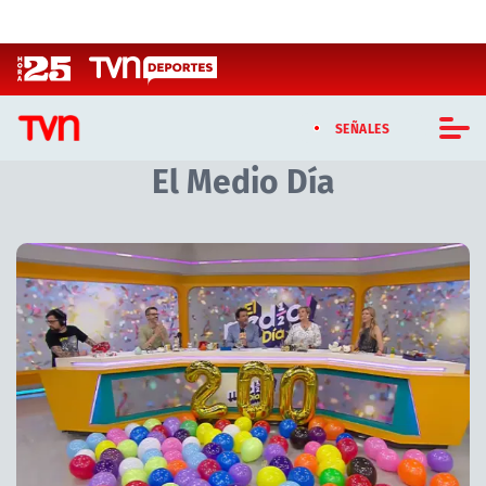
Click acá para ir directamente al contenido
SEÑALES
El Medio Día
CASTING MASTERCHEF CHILE
CASTING TVN VERTICAL
Artículos relacionados con El Medio Día
TVN VERTICAL
TVN PLAY
PROGRAMAS
TELESERIES