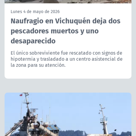
NTV
Lunes 4 de mayo de 2026
Naufragio en Vichuquén deja dos
ACTUALIDAD Y TENDENCIAS
pescadores muertos y uno
desaparecido
CORPORATIVO Y TRANSPARENCIA
El único sobreviviente fue rescatado con signos de
CANAL DE DENUNCIAS
hipotermia y trasladado a un centro asistencial de
la zona para su atención.
ÁREA DE PROYECTOS