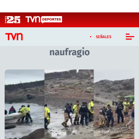
Click acá para ir directamente al contenido
SEÑALES
naufragio
CASTING MASTERCHEF CHILE
CASTING TVN VERTICAL
Artículos relacionados con naufragio
TVN VERTICAL
TVN PLAY
PROGRAMAS
TELESERIES