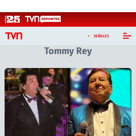
Click acá para ir directamente al contenido
SEÑALES
Tommy Rey
CASTING MASTERCHEF CHILE
CASTING TVN VERTICAL
Artículos relacionados con Tommy Rey
TVN VERTICAL
TVN PLAY
PROGRAMAS
TELESERIES