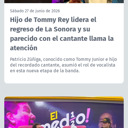
NTV
Sábado 27 de junio de 2026
Hijo de Tommy Rey lidera el
ACTUALIDAD Y TENDENCIAS
regreso de La Sonora y su
parecido con el cantante llama la
CORPORATIVO Y TRANSPARENCIA
atención
CANAL DE DENUNCIAS
Patricio Zúñiga, conocido como Tommy Junior e hijo
del recordado cantante, asumió el rol de vocalista
ÁREA DE PROYECTOS
en esta nueva etapa de la banda.