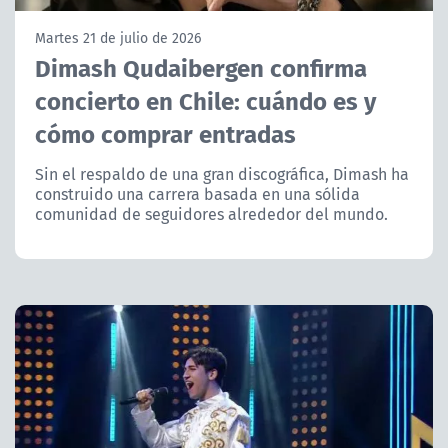
NTV
Martes 21 de julio de 2026
Dimash Qudaibergen confirma
ACTUALIDAD Y TENDENCIAS
concierto en Chile: cuándo es y
cómo comprar entradas
CORPORATIVO Y TRANSPARENCIA
Sin el respaldo de una gran discográfica, Dimash ha
CANAL DE DENUNCIAS
construido una carrera basada en una sólida
comunidad de seguidores alrededor del mundo.
ÁREA DE PROYECTOS