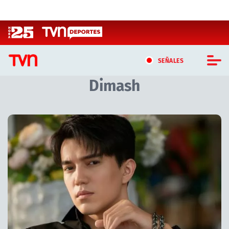
Click acá para ir directamente al contenido
SEÑALES
Dimash
CASTING MASTERCHEF CHILE
CASTING TVN VERTICAL
Artículos relacionados con Dimash
TVN VERTICAL
TVN PLAY
PROGRAMAS
TELESERIES