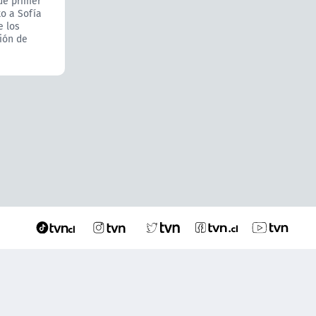
de primer
to a Sofía
e los
ión de