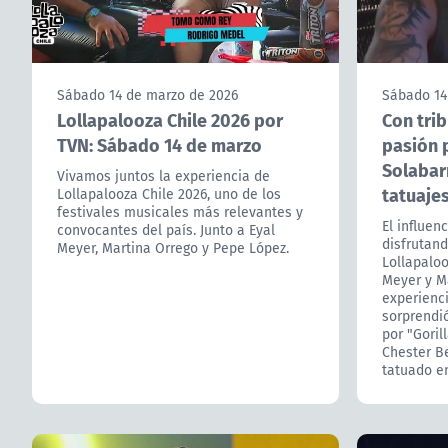
Sábado 14 de marzo de 2026
Sábado 14
Lollapalooza Chile 2026 por
Con trib
TVN: Sábado 14 de marzo
pasión p
Solabarr
Vivamos juntos la experiencia de
tatuaje
Lollapalooza Chile 2026, uno de los
festivales musicales más relevantes y
El influen
convocantes del país. Junto a Eyal
disfrutan
Meyer, Martina Orrego y Pepe López.
Lollapaloo
Meyer y M
experienci
sorprendi
por "Goril
Chester B
tatuado en