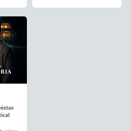
nistas
ical