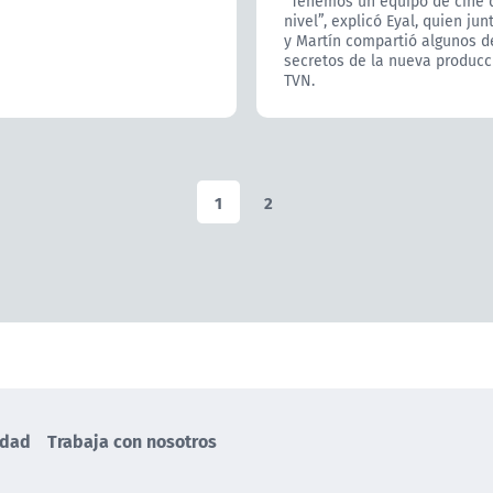
“Tenemos un equipo de cine 
nivel”, explicó Eyal, quien jun
y Martín compartió algunos d
secretos de la nueva producc
TVN.
1
2
idad
Trabaja con nosotros