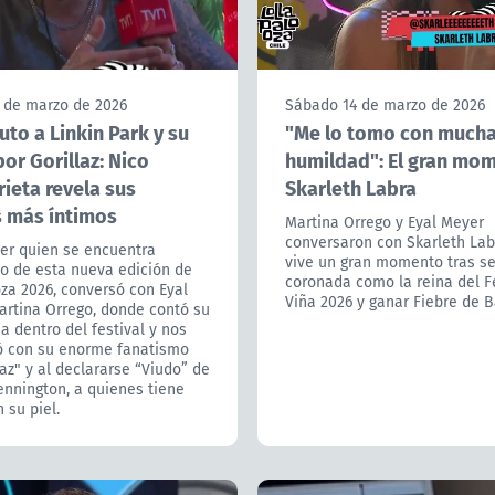
 de marzo de 2026
Sábado 14 de marzo de 2026
uto a Linkin Park y su
"Me lo tomo con much
or Gorillaz: Nico
humildad": El gran mo
ieta revela sus
Skarleth Labra
s más íntimos
Martina Orrego y Eyal Meyer
conversaron con Skarleth Lab
cer quien se encuentra
vive un gran momento tras se
do de esta nueva edición de
coronada como la reina del F
za 2026, conversó con Eyal
Viña 2026 y ganar Fiebre de B
artina Orrego, donde contó su
a dentro del festival y nos
ó con su enorme fanatismo
laz" y al declararse “Viudo” de
ennington, a quienes tiene
 su piel.