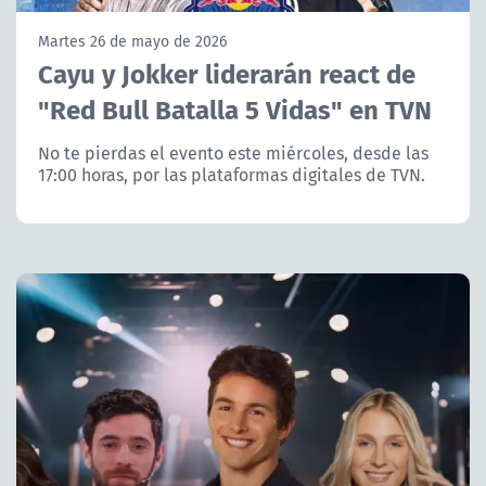
NTV
Martes 26 de mayo de 2026
Cayu y Jokker liderarán react de
ACTUALIDAD Y TENDENCIAS
"Red Bull Batalla 5 Vidas" en TVN
CORPORATIVO Y TRANSPARENCIA
No te pierdas el evento este miércoles, desde las
17:00 horas, por las plataformas digitales de TVN.
CANAL DE DENUNCIAS
ÁREA DE PROYECTOS