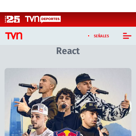
Click acá para ir directamente al contenido
SEÑALES
React
CASTING MASTERCHEF CHILE
CASTING TVN VERTICAL
Artículos relacionados con React
TVN VERTICAL
TVN PLAY
PROGRAMAS
TELESERIES