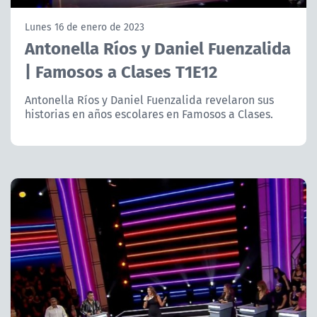
NTV
Lunes 16 de enero de 2023
Antonella Ríos y Daniel Fuenzalida
ACTUALIDAD Y TENDENCIAS
| Famosos a Clases T1E12
CORPORATIVO Y TRANSPARENCIA
Antonella Ríos y Daniel Fuenzalida revelaron sus
historias en años escolares en Famosos a Clases.
CANAL DE DENUNCIAS
ÁREA DE PROYECTOS