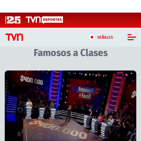
Click acá para ir directamente al contenido
SEÑALES
Famosos a Clases
CASTING MASTERCHEF CHILE
CASTING TVN VERTICAL
TVN VERTICAL
TVN PLAY
PROGRAMAS
TELESERIES