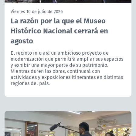
NTV
Viernes 10 de julio de 2026
La razón por la que el Museo
ACTUALIDAD Y TENDENCIAS
Histórico Nacional cerrará en
agosto
CORPORATIVO Y TRANSPARENCIA
El recinto iniciará un ambicioso proyecto de
CANAL DE DENUNCIAS
modernización que permitirá ampliar sus espacios
y exhibir una mayor parte de su patrimonio.
ÁREA DE PROYECTOS
Mientras duren las obras, continuará con
actividades y exposiciones itinerantes en distintas
regiones del país.