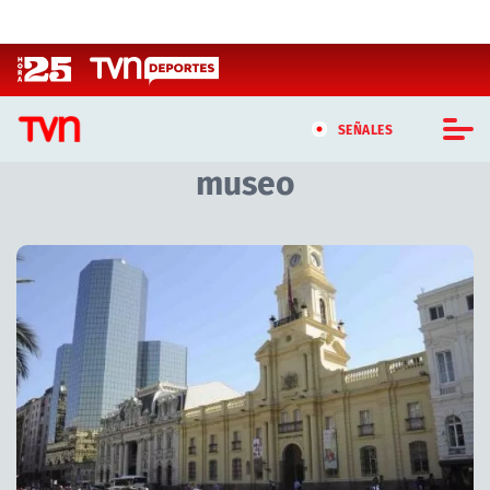
Click acá para ir directamente al contenido
SEÑALES
museo
CASTING MASTERCHEF CHILE
CASTING TVN VERTICAL
Artículos relacionados con museo
TVN VERTICAL
TVN PLAY
PROGRAMAS
TELESERIES