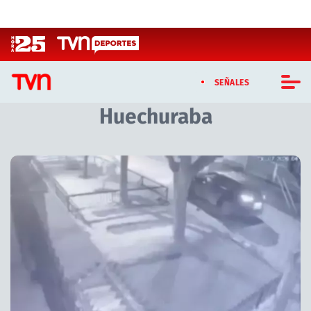
Click acá para ir directamente al contenido
SEÑALES
Huechuraba
CASTING MASTERCHEF CHILE
CASTING TVN VERTICAL
Artículos relacionados con Huechuraba
TVN VERTICAL
TVN PLAY
PROGRAMAS
TELESERIES