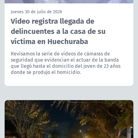
NTV
Jueves 30 de julio de 2026
Video registra llegada de
ACTUALIDAD Y TENDENCIAS
delincuentes a la casa de su
víctima en Huechuraba
CORPORATIVO Y TRANSPARENCIA
Revisamos la serie de videos de cámaras de
CANAL DE DENUNCIAS
seguridad que evidencian el actuar de la banda
que llegó hasta el domicilio del joven de 23 años
ÁREA DE PROYECTOS
donde se produjo el homicidio.