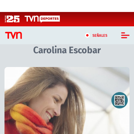
Click acá para ir directamente al contenido
SEÑALES
Carolina Escobar
CASTING MASTERCHEF CHILE
CASTING TVN VERTICAL
TVN VERTICAL
TVN PLAY
PROGRAMAS
TELESERIES