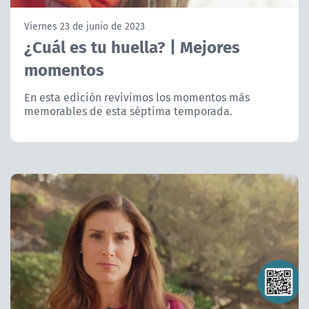
NTV
Viernes 23 de junio de 2023
¿Cuál es tu huella? | Mejores
ACTUALIDAD Y TENDENCIAS
momentos
CORPORATIVO Y TRANSPARENCIA
En esta edición revivimos los momentos más
memorables de esta séptima temporada.
CANAL DE DENUNCIAS
ÁREA DE PROYECTOS