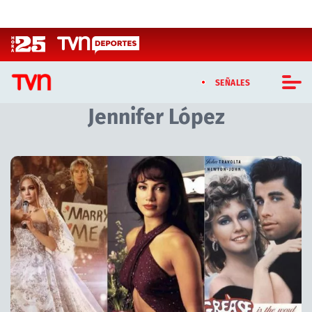
Click acá para ir directamente al contenido
SEÑALES
Jennifer López
CASTING MASTERCHEF CHILE
CASTING TVN VERTICAL
Artículos relacionados con Jennifer López
TVN VERTICAL
TVN PLAY
PROGRAMAS
TELESERIES