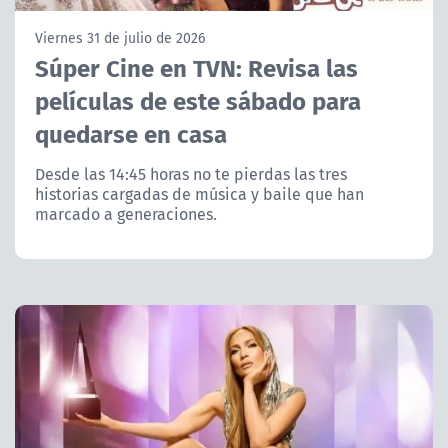
NTV
Viernes 31 de julio de 2026
Súper Cine en TVN: Revisa las
ACTUALIDAD Y TENDENCIAS
películas de este sábado para
quedarse en casa
CORPORATIVO Y TRANSPARENCIA
Desde las 14:45 horas no te pierdas las tres
CANAL DE DENUNCIAS
historias cargadas de música y baile que han
marcado a generaciones.
ÁREA DE PROYECTOS