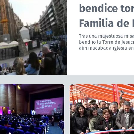
bendice to
Familia de
Tras una majestuosa misa,
bendijo la Torre de Jesucr
aún inacabada iglesia en