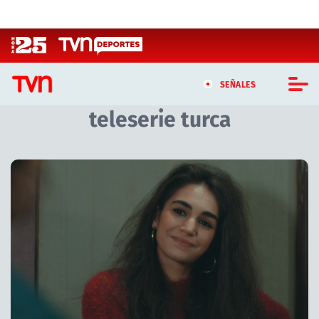
Click acá para ir directamente al contenido
SEÑALES
teleserie turca
CASTING MASTERCHEF CHILE
CASTING TVN VERTICAL
TVN VERTICAL
TVN PLAY
PROGRAMAS
TELESERIES