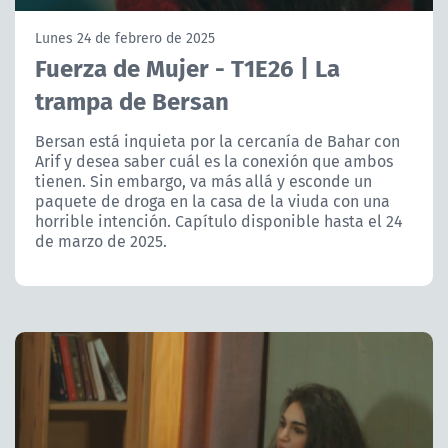
NTV
Lunes 24 de febrero de 2025
Fuerza de Mujer - T1E26 | La
ACTUALIDAD Y TENDENCIAS
trampa de Bersan
CORPORATIVO Y TRANSPARENCIA
Bersan está inquieta por la cercanía de Bahar con
Arif y desea saber cuál es la conexión que ambos
tienen. Sin embargo, va más allá y esconde un
CANAL DE DENUNCIAS
paquete de droga en la casa de la viuda con una
horrible intención. Capítulo disponible hasta el 24
ÁREA DE PROYECTOS
de marzo de 2025.