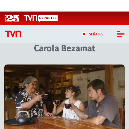
Click acá para ir directamente al contenido
SEÑALES
Carola Bezamat
CASTING MASTERCHEF CHILE
CASTING TVN VERTICAL
Artículos relacionados con Carola Bezamat
TVN VERTICAL
TVN PLAY
PROGRAMAS
TELESERIES