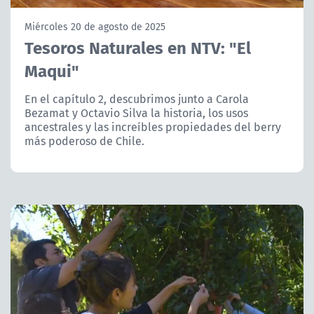
NTV
Miércoles 20 de agosto de 2025
Tesoros Naturales en NTV: "El
ACTUALIDAD Y TENDENCIAS
Maqui"
CORPORATIVO Y TRANSPARENCIA
En el capítulo 2, descubrimos junto a Carola
Bezamat y Octavio Silva la historia, los usos
ancestrales y las increíbles propiedades del berry
CANAL DE DENUNCIAS
más poderoso de Chile.
ÁREA DE PROYECTOS