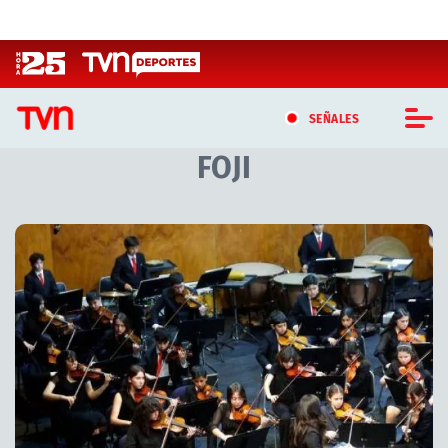
Click acá para ir directamente al contenido
SEÑALES
FOJI
CASTING MASTERCHEF CHILE
CASTING TVN VERTICAL
Artículos relacionados con FOJI
TVN VERTICAL
TVN PLAY
PROGRAMAS
TELESERIES