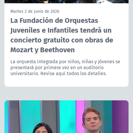
NTV
Martes 2 de junio de 2026
La Fundación de Orquestas
ACTUALIDAD Y TENDENCIAS
Juveniles e Infantiles tendrá un
concierto gratuito con obras de
CORPORATIVO Y TRANSPARENCIA
Mozart y Beethoven
CANAL DE DENUNCIAS
La orquesta integrada por niños, niñas y jóvenes se
presentará por primera vez en un auditorio
ÁREA DE PROYECTOS
universitario. Revisa aquí todos los detalles.