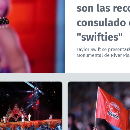
son las re
consulado 
"swifties"
Taylor Swift se presentar
Monumental de River Plat