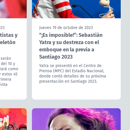
023
Jueves 19 de octubre de 2023
tistas y
“¡Es imposible!”: Sebastián
Teletón
Yatra y su destreza con el
emboque en la previa a
Santiago 2023
 serán
 del 10 y
Yatra se presentó en el Centro de
izará como
Prensa (MPC) del Estadio Nacional,
r estos 45
donde contó detalles de su próxima
rimera
presentación en Santiago 2023.
uinta